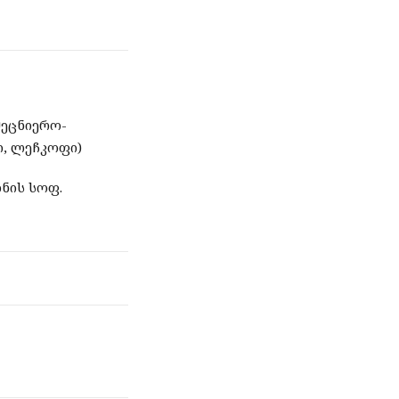
მეცნიერო-
ი, ლეჩკოფი)
ნის სოფ.