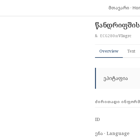
მთავარი · Ho
წანდრიფშის
VI
grc
№ ECG280
📅
🌐
Overview
Text
ეპიტაფია
ᲫᲘᲠᲘᲗᲐᲓᲘ ᲘᲜᲤᲝᲠᲛᲐ
ID
ენა · Language