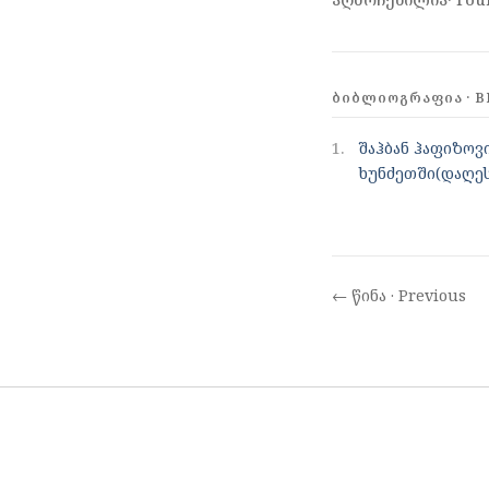
ᲑᲘᲑᲚᲘᲝᲒᲠᲐᲤᲘᲐ · B
1.
შაჰბან ჰაფიზოვ
ხუნძეთში(დაღესტ
← წინა · Previous