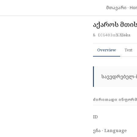
მთავარი · Ho
აქაროს მთის
X-XI
ka
№ ECG403
📅
🌐
Overview
Text
სავედრებელ-
ᲫᲘᲠᲘᲗᲐᲓᲘ ᲘᲜᲤᲝᲠᲛᲐ
ID
ენა · Language