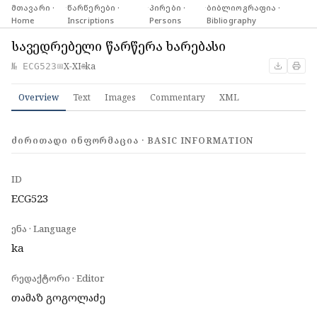
მთავარი ·
·
წარწერები ·
·
პირები ·
·
ბიბლიოგრაფია ·
Home
Inscriptions
Persons
Bibliography
სავედრებელი წარწერა ხარებასი
X-XI
ka
№ ECG523
📅
🌐
Overview
Text
Images
Commentary
XML
ᲫᲘᲠᲘᲗᲐᲓᲘ ᲘᲜᲤᲝᲠᲛᲐᲪᲘᲐ · BASIC INFORMATION
ID
ECG523
ენა · Language
ka
რედაქტორი · Editor
თამაზ გოგოლაძე