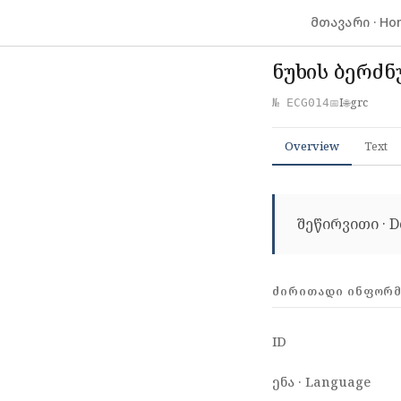
მთავარი · Ho
ნუხის ბერძ
I
grc
№ ECG014
📅
🌐
Overview
Text
შეწირვითი · D
ᲫᲘᲠᲘᲗᲐᲓᲘ ᲘᲜᲤᲝᲠᲛᲐ
ID
ენა · Language