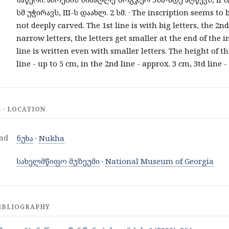
სმ უჭირავს, III-ს დაახლ. 2 სმ. · The inscription seems to 
not deeply carved. The 1st line is with big letters, the 2
narrow letters, the letters get smaller at the end of the i
line is written even with smaller letters. The height of the
line - up to 5 cm, in the 2nd line - approx. 3 cm, 3td line 
· LOCATION
nd
ნუხა
·
Nukha
სახელმწიფო მუზეუმი
·
National Museum of Georgia
IBLIOGRAPHY