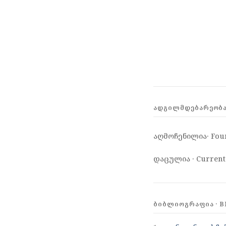
ᲐᲓᲒᲘᲚᲛᲓᲔᲑᲐᲠᲔᲝᲑᲐ 
აღმოჩენილია· Fou
დაცულია · Current
ᲑᲘᲑᲚᲘᲝᲒᲠᲐᲤᲘᲐ · B