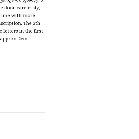
be done carelessly,
nd line with more
nscription. The 3th
 letters in the first
- approx. 2cm.