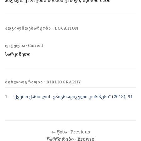
ახლავს. ქარაგმის ნიშანი განივი, სწორი ხაზი
ᲐᲓᲒᲘᲚᲛᲓᲔᲑᲐᲠᲔᲝᲑᲐ · LOCATION
დაცულია · Current
სარკინეთი
ᲑᲘᲑᲚᲘᲝᲒᲠᲐᲤᲘᲐ · BIBLIOGRAPHY
1.
"ქვემო ქართლის ეპიგრაფიკული კორპუსი" (2018), 91
← წინა · Previous
წარწერები · Browse