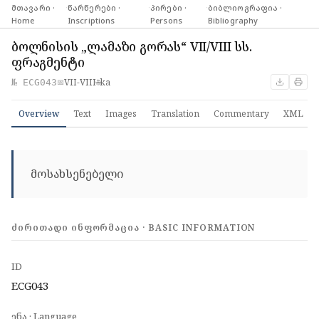
მთავარი ·
·
წარწერები ·
·
პირები ·
·
ბიბლიოგრაფია ·
Home
Inscriptions
Persons
Bibliography
ბოლნისის „ლამაზი გორას“ VII/VIII სს.
ფრაგმენტი
VII-VIII
ka
№ ECG043
📅
🌐
Overview
Text
Images
Translation
Commentary
XML
მოსახსენებელი
ᲫᲘᲠᲘᲗᲐᲓᲘ ᲘᲜᲤᲝᲠᲛᲐᲪᲘᲐ · BASIC INFORMATION
ID
ECG043
ენა · Language