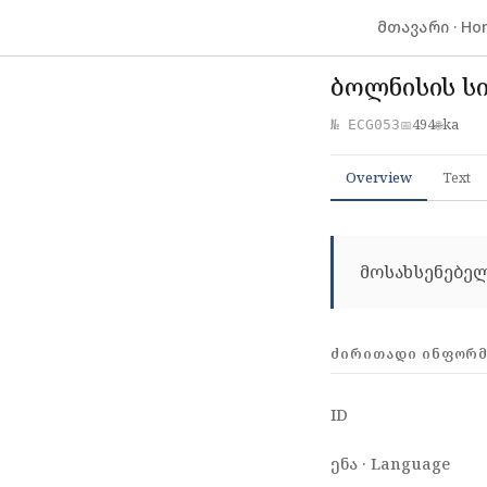
მთავარი · Ho
ბოლნისის სი
494
ka
№ ECG053
📅
🌐
Overview
Text
მოსახსენებელ
ᲫᲘᲠᲘᲗᲐᲓᲘ ᲘᲜᲤᲝᲠᲛᲐ
ID
ენა · Language