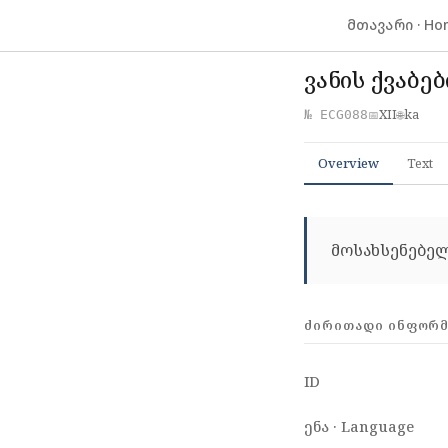
მთავარი · Ho
ვანის ქვაბე
XII
ka
№ ECG088
📅
🌐
Overview
Text
მოსახსენებელ
ᲫᲘᲠᲘᲗᲐᲓᲘ ᲘᲜᲤᲝᲠᲛᲐ
ID
ენა · Language