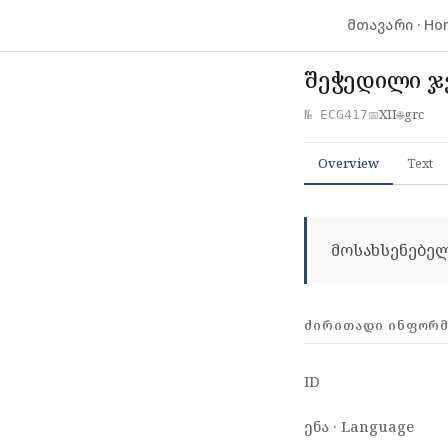
მთავარი · Ho
შეჭედილი ჯ
XII
grc
№ ECG417
📅
🌐
Overview
Text
მოსახსენებე
ᲫᲘᲠᲘᲗᲐᲓᲘ ᲘᲜᲤᲝᲠᲛᲐ
ID
ენა · Language