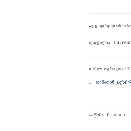
ᲐᲓᲒᲘᲚᲛᲓᲔᲑᲐᲠᲔᲝᲑᲐ 
დაცულია · Current
ᲑᲘᲑᲚᲘᲝᲒᲠᲐᲤᲘᲐ · B
1.
თინათინ ყაუხჩი
← წინა · Previous