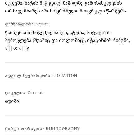
ბუდეში. ხატის შეჭედილ ნაწილზე გამოსახულების
ორსავე მხარეს არის ბერძნული მთავრული წარწერა.
დამწერლობა · Script
წარწერაში მოცემულია ლიგატურა, სიტყვების
შემოკლება (შუაშიც და ბოლოშიც), იტაციზმის ნიმუში,
υ||ο; κ||γ.
ᲐᲓᲒᲘᲚᲛᲓᲔᲑᲐᲠᲔᲝᲑᲐ · LOCATION
დაცულია · Current
ადიში
ᲑᲘᲑᲚᲘᲝᲒᲠᲐᲤᲘᲐ · BIBLIOGRAPHY