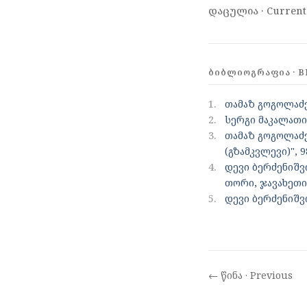
დაცულია · Current
ᲑᲘᲑᲚᲘᲝᲒᲠᲐᲤᲘᲐ · B
1.
თამაზ გოგოლაძე
2.
სერგი მაკალათი
3.
თამაზ გოგოლაძ
(გზამკვლევი)", 9
4.
დევი ბერძენიშ
თორი, ჯავახეთი)
5.
დევი ბერძენიშ
← წინა · Previous