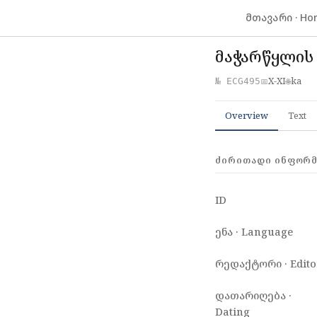
მთავარი · Ho
მაჭარწყლის
X-XI
ka
№ ECG495
📅
🌐
Overview
Text
ᲫᲘᲠᲘᲗᲐᲓᲘ ᲘᲜᲤᲝᲠᲛᲐ
ID
ენა · Language
რედაქტორი · Edito
დათარიღება ·
Dating