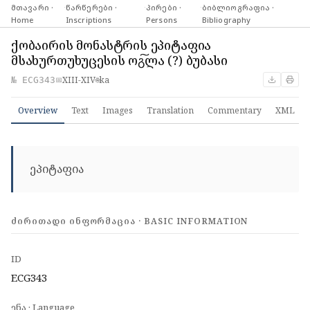
მთავარი ·
·
წარწერები ·
·
პირები ·
·
ბიბლიოგრაფია ·
Home
Inscriptions
Persons
Bibliography
ქობაირის მონასტრის ეპიტაფია
მსახურთუხუცესის ოგ͠ლა (?) ბუბასი
XIII-XIV
ka
№ ECG343
📅
🌐
Overview
Text
Images
Translation
Commentary
XML
ეპიტაფია
ᲫᲘᲠᲘᲗᲐᲓᲘ ᲘᲜᲤᲝᲠᲛᲐᲪᲘᲐ · BASIC INFORMATION
ID
ECG343
ენა · Language